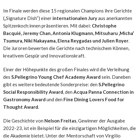
Im Finale werden diese 15 regionalen Champions ihre Gerichte
(„Signature Dish“) einer
internationalen Jury
aus anerkannten
Spitzenkoch:innen präsentieren. Mit dabei:
Christophe
Bacquié,
Jeremy Chan
,
Antonia Klugmann
, Mitsuharu ‚Micha‘
Tsumura,
Niki Nakayama
,
Elena Reygadas
und
Julien Royer
.
Die Juroren bewerten die Gerichte nach technischem Können,
kreativem Gespür und Innovationskraft.
Einer der Höhepunkte des großen Finales wird die Verleihung
des
S.Pellegrino Young Chef Academy Award
sein. Daneben
gibt es weitere bedeutende Sonderpreise: den
S.Pellegrino
Social Responsibility Award
, den
Acqua Panna Connection in
Gastronomy Award
und den
Fine Dining Lovers Food for
Thought Award
.
Die Geschichte von
Nelson Freitas
, Gewinner der Ausgabe
2022-23, ist ein Beispiel für die einzigartigen Möglichkeiten, die
die Akademie bietet. Unter der Mentorschaft von Virgilio