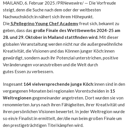
MAILAND
,
6. Februar 2025
/PRNewswire/ — Die Vorfreude
steigt, denn die Suche nach dem oder der weltbesten
Nachwuchsköch:in nähert sich ihrem Höhepunkt.
Die
S.Pellegrino Young Chef Academy
freut sich, bekannt zu
geben, dass das
große Finale des Wettbewerbs 2024-25 am
28. und 29. Oktober in Mailand stattfinden wird.
Mit dieser
globalen Veranstaltung werden nicht nur die außergewöhnliche
Kreativität, die Visionen und das Können junger Köch:innen
gewürdigt, sondern auch ihr Potenzial unterstrichen, positive
Veränderungen voranzutreiben und die Welt durch
gutes
Essen
zu verbessern.
Insgesamt
164 vielversprechende junge Köch
:innen sind in den
vergangenen Monaten bei regionalen Vorentscheiden in
15
Weltregionen
gegeneinander angetreten. Dort wurden sie von
renommierten Jurys nach ihren Fähigkeiten, ihrer Kreativität und
ihren persönlichen Visionen bewertet. In jeder Weltregion wurde
so ein/e Finalist:in ermittelt, der/die nun beim großen Finale um
den prestigeträchtigen Titel kämpfen wird.