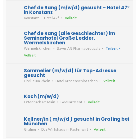
Chef de Rang (m/w/d) gesucht – Hotel 47°
in Konstanz
Konstanz
Hotel 47°
Vollzeit
Chef de Rang (alle Geschlechter) im
Seminarhotel Große Ledder,
Wermelskirchen
Wermelskirchen
Bayer AG Pharmaceuticals
Teilzeit
Vollzeit
Sommelier (m/w/d) für Top-Adresse
gesucht
Eltville am Rhein
Hotel Kronenschlösschen
Vollzeit
Koch (m/w/d)
Offenbach am Main
BeePartment
Vollzeit
Kellner/in ( m/w/d ) gesucht in Grafing bei
München
Grafing
Das Wirtshaus im Kastenwirt
Vollzeit