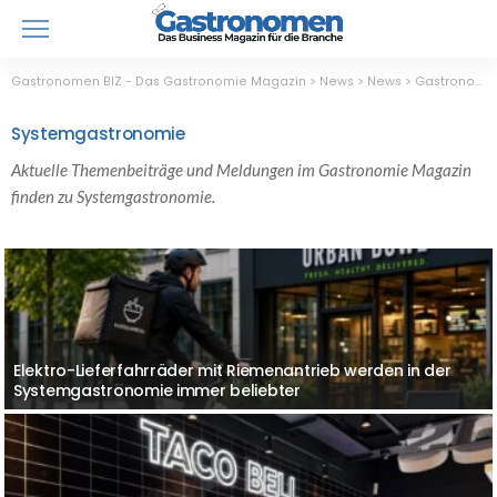
Gastronomen BIZ - Das Gastronomie Magazin
>
News
>
News
>
Gastronomie
Systemgastronomie
Aktuelle Themenbeiträge und Meldungen im Gastronomie Magazin
finden zu Systemgastronomie.
Elektro-Lieferfahrräder mit Riemenantrieb werden in der
Erfolgreiche Übergabe einer Wachstumsstory: Gründer und
Wie KI-Roboter die Zukunft der Systemgastronomie-Küche
Systemgastronomie immer beliebter
CONCEPT FAMILY veräußern Burgerheart an Ruff’s Burger
revolutionieren