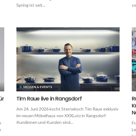
Spring ist seit...
so
MESSEN & EVENTS
ür
Tim Raue live in Rangsdorf
R
K
Am 24. Juni 2026 kocht Sternekoch Tim Raue exklusiv
N
im neuen Möbelhaus von XXXLutz in Rangsdorf
Kundinnen und Kunden sind...
n
Fr
n
Le