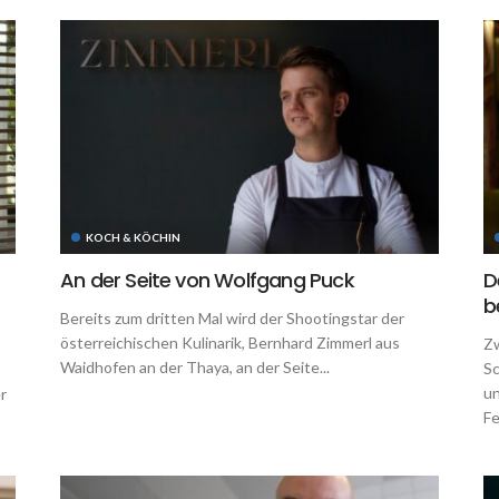
KOCH & KÖCHIN
An der Seite von Wolfgang Puck
D
b
Bereits zum dritten Mal wird der Shootingstar der
österreichischen Kulinarik, Bernhard Zimmerl aus
Zw
Waidhofen an der Thaya, an der Seite...
Sc
un
r
Fe