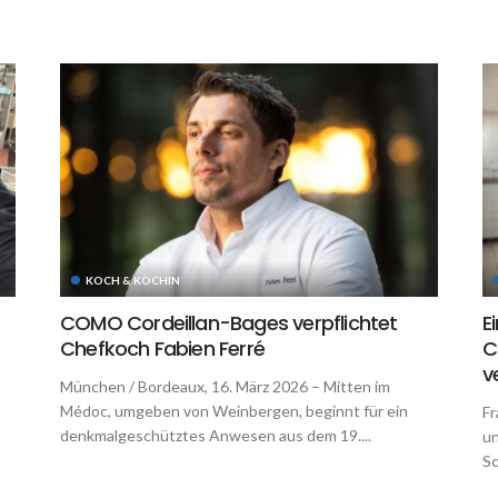
KOCH & KÖCHIN
COMO Cordeillan-Bages verpflichtet
E
Chefkoch Fabien Ferré
C
v
München / Bordeaux, 16. März 2026 – Mitten im
Médoc, umgeben von Weinbergen, beginnt für ein
Fr
denkmalgeschütztes Anwesen aus dem 19....
un
Sc