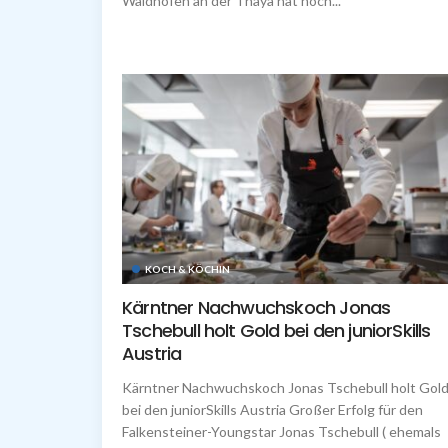
Waidhofen an der Thaya hat noch...
KOCH & KÖCHIN
Kärntner Nachwuchskoch Jonas
Tschebull holt Gold bei den juniorSkills
Austria
Kärntner Nachwuchskoch Jonas Tschebull holt Gol
bei den juniorSkills Austria Großer Erfolg für den
Falkensteiner-Youngstar Jonas Tschebull ( ehemals