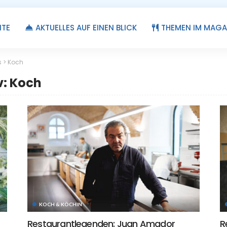
ITE
AKTUELLES AUF EINEN BLICK
THEMEN IM MAGA
s
>
Koch
v: Koch
KOCH & KÖCHIN
Restaurantlegenden: Juan Amador
R