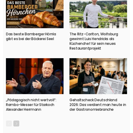
Das beste Bamberger Hörnla
The Ritz-Carlton, Wolfsburg
gibt es bei der Bäckerei Seel
gewinnt Luis Hendricks als
Küchenchef für sein neues
Restaurantprojekt
„Pädagogisch nicht wertvoll“:
Gehaltscheck Deutschland
Rambo-Messer für Starkoch
2026: Das verdient man heute in
Alexander Herrmann
der Gastronomiebranche