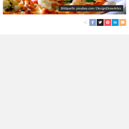
Bildquelle: pixabay.com / DesignDrawArtes