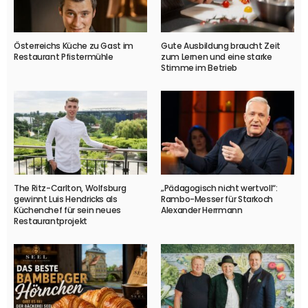
Österreichs Küche zu Gast im
Gute Ausbildung braucht Zeit
Restaurant Pfistermühle
zum Lernen und eine starke
Stimme im Betrieb
The Ritz-Carlton, Wolfsburg
„Pädagogisch nicht wertvoll“:
gewinnt Luis Hendricks als
Rambo-Messer für Starkoch
Küchenchef für sein neues
Alexander Herrmann
Restaurantprojekt