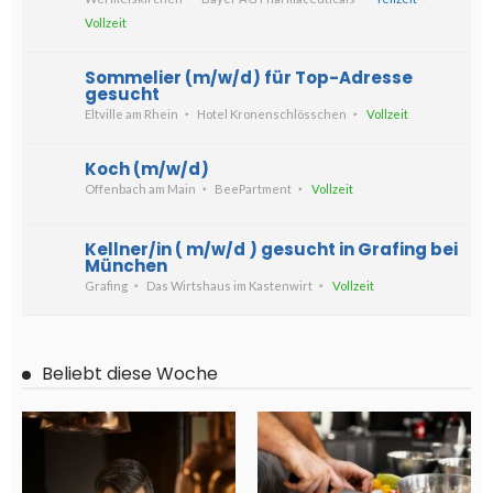
Vollzeit
Sommelier (m/w/d) für Top-Adresse
gesucht
Eltville am Rhein
Hotel Kronenschlösschen
Vollzeit
Koch (m/w/d)
Offenbach am Main
BeePartment
Vollzeit
Kellner/in ( m/w/d ) gesucht in Grafing bei
München
Grafing
Das Wirtshaus im Kastenwirt
Vollzeit
Beliebt diese Woche