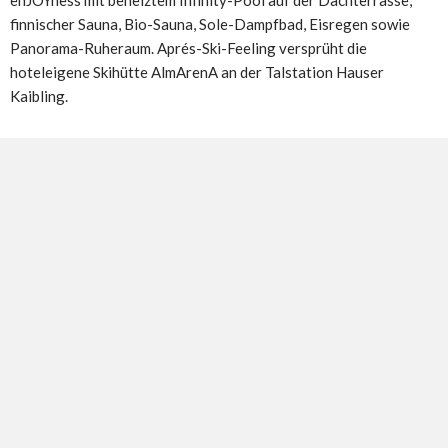
enJOYness mit beheiztem Infinity-Pool auf der Dachterrasse,
finnischer Sauna, Bio-Sauna, Sole-Dampfbad, Eisregen sowie
Panorama-Ruheraum. Aprés-Ski-Feeling versprüht die
hoteleigene Skihütte AlmArenA an der Talstation Hauser
Kaibling.