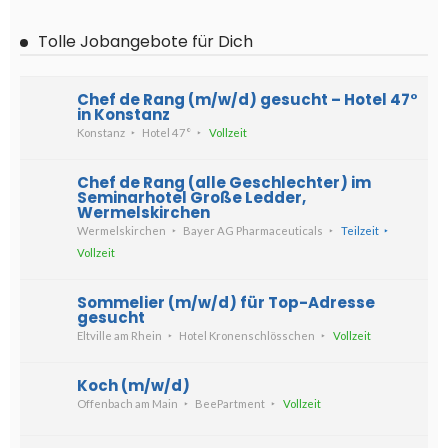
Tolle Jobangebote für Dich
Chef de Rang (m/w/d) gesucht – Hotel 47°
in Konstanz
Konstanz
Hotel 47°
Vollzeit
Chef de Rang (alle Geschlechter) im
Seminarhotel Große Ledder,
Wermelskirchen
Wermelskirchen
Bayer AG Pharmaceuticals
Teilzeit
Vollzeit
Sommelier (m/w/d) für Top-Adresse
gesucht
Eltville am Rhein
Hotel Kronenschlösschen
Vollzeit
Koch (m/w/d)
Offenbach am Main
BeePartment
Vollzeit