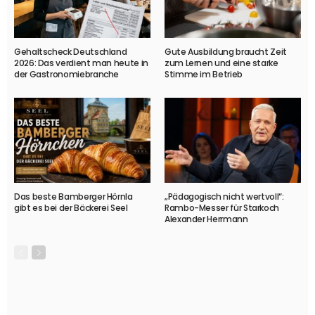
Gehaltscheck Deutschland
Gute Ausbildung braucht Zeit
2026: Das verdient man heute in
zum Lernen und eine starke
der Gastronomiebranche
Stimme im Betrieb
Das beste Bamberger Hörnla
„Pädagogisch nicht wertvoll“:
gibt es bei der Bäckerei Seel
Rambo-Messer für Starkoch
Alexander Herrmann