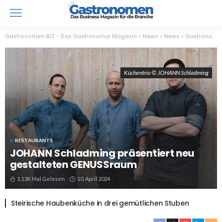
Gastronomen BIZ - Das Gastronomie Magazin
>
News
>
News
>
Gastronomie
Küchentrio © JOHANN Schladming
RESTAURANTS
JOHANN Schladming präsentiert neu
gestalteten GENUSSraum
1.13K Mal Gelesen
10. April 2024
Steirische Haubenküche in drei gemütlichen Stuben