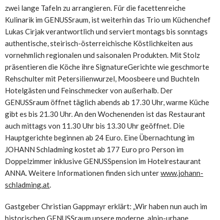
zwei lange Tafeln zu arrangieren. Für die facettenreiche
Kulinarik im GENUSSraum, ist weiterhin das Trio um Küchenchef
Lukas Cirjak verantwortlich und serviert montags bis sonntags
authentische, steirisch-österreichische Köstlichkeiten aus
vornehmlich regionalen und saisonalen Produkten. Mit Stolz
präsentieren die Köche ihre SignatureGerichte wie geschmorte
Rehschulter mit Petersilienwurzel, Moosbeere und Buchteln
Hotelgästen und Feinschmecker von außerhalb. Der
GENUSSraum öffnet täglich abends ab 17.30 Uhr, warme Küche
gibt es bis 21.30 Uhr. An den Wochenenden ist das Restaurant
auch mittags von 11.30 Uhr bis 13.30 Uhr geöffnet. Die
Hauptgerichte beginnen ab 24 Euro. Eine Übernachtung im
JOHANN Schladming kostet ab 177 Euro pro Person im
Doppelzimmer inklusive GENUSSpension im Hotelrestaurant
ANNA. Weitere Informationen finden sich unter
www.johann-
schladming.at
.
Gastgeber Christian Gappmayr erklärt: „Wir haben nun auch im
historischen GENUSSraum unsere moderne, alpin-urbane