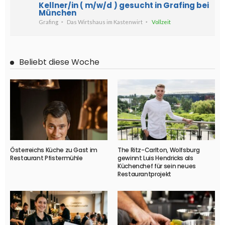
Kellner/in ( m/w/d ) gesucht in Grafing bei
München
Grafing
Das Wirtshaus im Kastenwirt
Vollzeit
Beliebt diese Woche
Österreichs Küche zu Gast im
The Ritz-Carlton, Wolfsburg
Restaurant Pfistermühle
gewinnt Luis Hendricks als
Küchenchef für sein neues
Restaurantprojekt