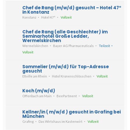
Chef de Rang (m/w/d) gesucht – Hotel 47°
in Konstanz
Konstanz
Hotel 47°
Vollzeit
Chef de Rang (alle Geschlechter) im
Seminarhotel Große Ledder,
Wermelskirchen
Wermelskirchen
Bayer AG Pharmaceuticals
Teilzeit
Vollzeit
Sommelier (m/w/d) für Top-Adresse
gesucht
Eltville am Rhein
Hotel Kronenschlösschen
Vollzeit
Koch (m/w/d)
Offenbach am Main
BeePartment
Vollzeit
Kellner/in ( m/w/d ) gesucht in Grafing bei
München
Grafing
Das Wirtshaus im Kastenwirt
Vollzeit