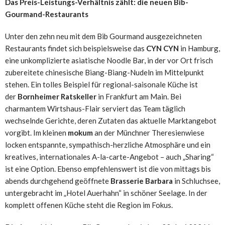
Das Preis-Leistungs-Verhältnis zählt: die neuen Bib-
Gourmand-Restaurants
Unter den zehn neu mit dem Bib Gourmand ausgezeichneten
Restaurants findet sich beispielsweise das
CYN CYN
in Hamburg,
eine unkomplizierte asiatische Noodle Bar, in der vor Ort frisch
zubereitete chinesische Biang-Biang-Nudeln im Mittelpunkt
stehen. Ein tolles Beispiel für regional-saisonale Küche ist
der
Bornheimer Ratskeller
in Frankfurt am Main. Bei
charmantem Wirtshaus-Flair serviert das Team täglich
wechselnde Gerichte, deren Zutaten das aktuelle Marktangebot
vorgibt. Im kleinen
mokum
an der Münchner Theresienwiese
locken entspannte, sympathisch-herzliche Atmosphäre und ein
kreatives, internationales A-la-carte-Angebot – auch „Sharing“
ist eine Option. Ebenso empfehlenswert ist die von mittags bis
abends durchgehend geöffnete
Brasserie Barbara
in Schluchsee,
untergebracht im „Hotel Auerhahn“ in schöner Seelage. In der
komplett offenen Küche steht die Region im Fokus.