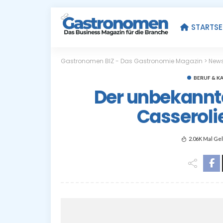
STARTSE
Gastronomen BIZ - Das Gastronomie Magazin
>
New
BERUF & K
Der unbekannte
Casserolie
2.06K Mal Ge