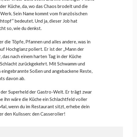
n der Küche, da, wo das Chaos brodelt und die
am Werk. Sein Name kommt vom französischen
htopf“ bedeutet. Und ja, dieser Job hat
cht so, wie du denkst.
er die Töpfe, Pfannen und alles andere, was in
auf Hochglanz poliert. Er ist der „Mann der
r, das nach einem harten Tag in der Küche
r Schlacht zurückgekehrt. Mit Schwamm und
en eingebrannte Soßen und angebackene Reste,
nts davon ab.
 der Superheld der Gastro-Welt. Er trägt zwar
 ihn wäre die Küche ein Schlachtfeld voller
Mal, wenn du im Restaurant sitzt, erhebe dein
r den Kulissen: den Casserolier!