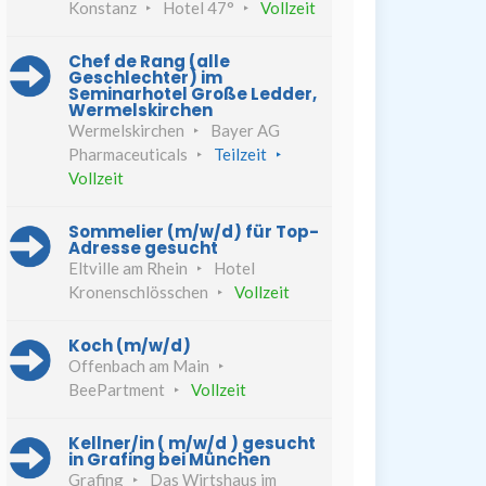
Konstanz
Hotel 47°
Vollzeit
Chef de Rang (alle
Geschlechter) im
Seminarhotel Große Ledder,
Wermelskirchen
Wermelskirchen
Bayer AG
Pharmaceuticals
Teilzeit
Vollzeit
Sommelier (m/w/d) für Top-
Adresse gesucht
Eltville am Rhein
Hotel
Kronenschlösschen
Vollzeit
Koch (m/w/d)
Offenbach am Main
BeePartment
Vollzeit
Kellner/in ( m/w/d ) gesucht
in Grafing bei München
Grafing
Das Wirtshaus im