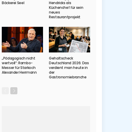
Bäckerei Seel
Hendricks als
Küchenchef für sein
neues
Restaurantprojekt
„Pädagogisch nicht
Gehaltscheck
wertvoll“: Rambo-
Deutschland 2026: Das
Messer für Starkoch
verdient man heute in
Alexander Herrmann
der
Gastronomiebranche