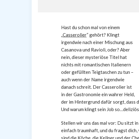
Hast du schon mal von einem
„
Casserolier
“ gehört? Klingt
irgendwie nach einer Mischung aus
Casanova und Ravioli, oder? Aber
nein, dieser mysteriöse Titel hat
nichts mit romantischen Italienern
oder gefüllten Teigtaschen zu tun –
auch wenn der Name irgendwie
danach schreit. Der Casserolier ist
in der Gastronomie ein wahrer Held,
der im Hintergrund dafür sorgt, dass 
Und warum klingt sein Job so…deliziö
Stellen wir uns das mal vor: Du sitzt i
einfach traumhaft, und du fragst dich, 
sind die Köche, die Kellner und der Ch