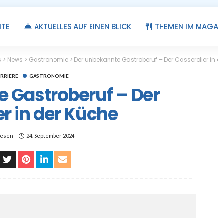
ITE
AKTUELLES AUF EINEN BLICK
THEMEN IM MAGA
s
>
News
>
Gastronomie
>
Der unbekannte Gastroberuf – Der Casserolier in
ARRIERE
GASTRONOMIE
 Gastroberuf – Der
r in der Küche
lesen
24. September 2024