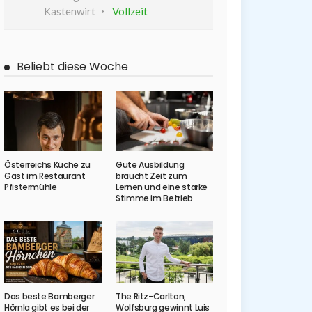
Kastenwirt
Vollzeit
Beliebt diese Woche
Österreichs Küche zu
Gute Ausbildung
Gast im Restaurant
braucht Zeit zum
Pfistermühle
Lernen und eine starke
Stimme im Betrieb
Das beste Bamberger
The Ritz-Carlton,
Hörnla gibt es bei der
Wolfsburg gewinnt Luis