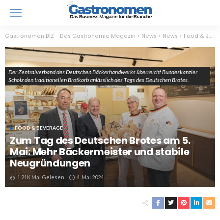
Gastronomen BIZ - Das Gastronomie Magazin
>
News
>
News
>
Food & Beverage
Der Zentralverband des Deutschen Bäckerhandwerks überreicht Bundeskanzler
Scholz den traditionellen Brotkorb anlässlich des Tags des Deutschen Brotes.
FOOD & BEVERAGE
Zum Tag des Deutschen Brotes am 5.
Mai: Mehr Bäckermeister und stabile
Neugründungen
1.21K Mal Gelesen
4. Mai 2024