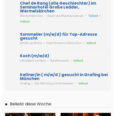
Chef de Rang (alle Geschlechter) im
Seminarhotel Große Ledder,
Wermelskirchen
Wermelskirchen
Bayer AG Pharmaceuticals
Teilzeit
Vollzeit
Sommelier (m/w/d) für Top-Adresse
gesucht
Eltville am Rhein
Hotel Kronenschlösschen
Vollzeit
Koch (m/w/d)
Offenbach am Main
BeePartment
Vollzeit
Kellner/in ( m/w/d ) gesucht in Grafing bei
München
Grafing
Das Wirtshaus im Kastenwirt
Vollzeit
Beliebt diese Woche