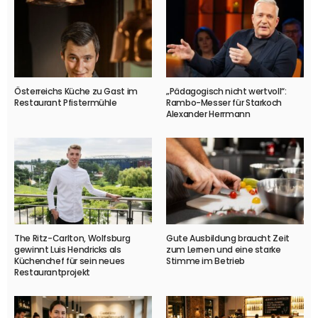
Österreichs Küche zu Gast im
„Pädagogisch nicht wertvoll“:
Restaurant Pfistermühle
Rambo-Messer für Starkoch
Alexander Herrmann
The Ritz-Carlton, Wolfsburg
Gute Ausbildung braucht Zeit
gewinnt Luis Hendricks als
zum Lernen und eine starke
Küchenchef für sein neues
Stimme im Betrieb
Restaurantprojekt