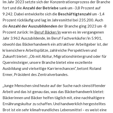
Im Jahr 2023 setzte sich der Konzentrationsprozess der Branche
fort und die
Anzahl der Betriebe
sank um -3,8 Prozent auf
9.242. Dabei entwickelte sich die
Beschäftigtenzahl
um -1,4
Prozent rückläufig und lag im Jahresmittel bei 235.200. Auch
die
Anzahl der Auszubildenden
der Branche ging 2023 um -8
Prozent zurück: Im
Beruf Bäcker/in
waren es im vergangenen
Jahr 3.962 Auszubildende, im Beruf Fachverkäufer/in 5.901,
obwohl das Bäckerhandwerk ein attraktiver Arbeitgeber ist, der
krisensichere Arbeitsplätze, zahlreiche Perspektiven und
Zukunft bietet: „Ob mit Abitur, Migrationshintergrund oder für
Quereinsteiger, unsere Branche bietet eine exzellente
Ausbildung und vielseitige Karrierechancen“, betont Roland
Ermer, Präsident des Zentralverbandes.
„Junge Menschen sind heute auf der Suche nach sinnstiftender
Arbeit und das ist genau das, was das Bäckerhandwerk bietet:
Bäckerinnen und Bäcker helfen täglich mit, eine nachhaltigere
Ernährungskultur zu schaffen. Und handwerklich hergestelltes
Brot ist ein sehr klimafreundliches Lebensmittel – es weist eine