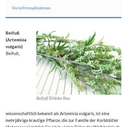
Vorsichtsmaßnahmen
Beifuß
(Artemisia
vulgaris)
Beifuß,
Beifuß ©Heike Rau
wissenschaftlich bekannt als Artemisia vulgaris, ist eine
mehrjährige krautige Pflanze, die zur Familie der Korbblütler