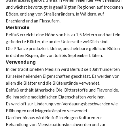
(Asteraceae) gehört. Sie ist in vielen Teilen der Welt heimisch
und wächst bevorzugt in gemäßigten Regionen auf trockenen
Böden, entlang von Straßenrändern, in Wäldern, auf
Brachland und an Flussufern.
Merkmale
Beifuß erreicht eine Höhe von bis zu 1,5 Metern und hat fein
gefiederte Blätter, die an der Unterseite weißlich sind.
Die Pflanze produziert kleine, unscheinbare gelbliche Blüten
in dichten Rispen, die von Juli bis September blühen.
Verwendung
In der traditionellen Medizin wird Beifuß seit Jahrhunderten
für seine heilenden Eigenschaften geschätzt. Es werden vor
allem die Blätter und die Blütenstände verwendet.
Beifuß enthält ätherische Öle, Bitterstoffe und Flavonoide,
die ihm seine medizinischen Eigenschaften verleihen.
Es wird oft zur Linderung von Verdauungsbeschwerden wie
Blähungen und Magenkrämpfen verwendet.
Darüber hinaus wird Beifuß in einigen Kulturen zur
Behandlung von Menstruationsbeschwerden und zur