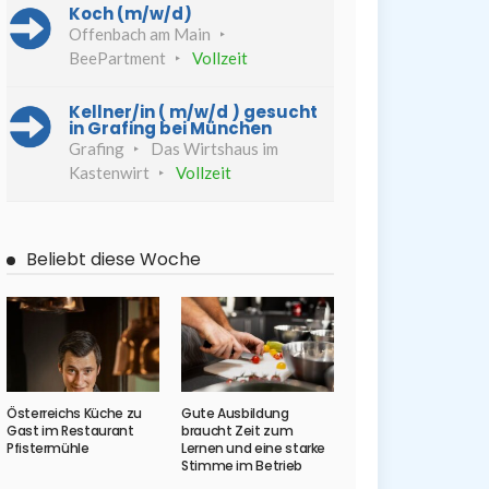
Koch (m/w/d)
Offenbach am Main
BeePartment
Vollzeit
Kellner/in ( m/w/d ) gesucht
in Grafing bei München
Grafing
Das Wirtshaus im
Kastenwirt
Vollzeit
Beliebt diese Woche
Österreichs Küche zu
Gute Ausbildung
Gast im Restaurant
braucht Zeit zum
Pfistermühle
Lernen und eine starke
Stimme im Betrieb