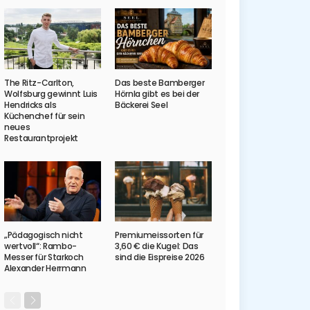
The Ritz-Carlton,
Das beste Bamberger
Wolfsburg gewinnt Luis
Hörnla gibt es bei der
Hendricks als
Bäckerei Seel
Küchenchef für sein
neues
Restaurantprojekt
„Pädagogisch nicht
Premiumeissorten für
wertvoll“: Rambo-
3,60 € die Kugel: Das
Messer für Starkoch
sind die Eispreise 2026
Alexander Herrmann