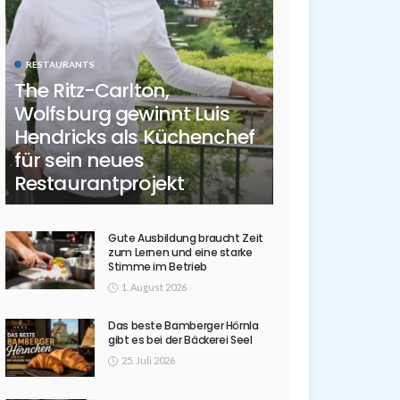
RESTAURANTS
The Ritz-Carlton,
Wolfsburg gewinnt Luis
Hendricks als Küchenchef
für sein neues
Restaurantprojekt
Gute Ausbildung braucht Zeit
zum Lernen und eine starke
Stimme im Betrieb
1. August 2026
Das beste Bamberger Hörnla
gibt es bei der Bäckerei Seel
25. Juli 2026