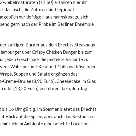
Zwiebelrostbraten (17,50) erfahren hier ihr
 klassisch, die Zutaten sind regional.
angeblich nur deftige Hausmannskost zu sich
bend gern nach der Probe im Berliner Ensemble
er saftigen Burger aus dem Brechts Steakhaus
 Hamburger über Crispy Chicken Burger bis zum
für jeden Geschmack die perfekte Variante zu
 zur Wahl: pur, mit Käse, mit Chili und Käse oder
Wraps, Suppen und Salate ergänzen das
t-Crème-Brûlée (8,90 Euro), Cheesecake im Glas
trudel (13,50 Euro) verführen dazu, den Tag
2 bis 16 Uhr gültig. Im Sommer bietet das Brechts
t Blick auf die Spree, aber auch das Restaurant
gemütlichem Ambiente eine beliebte Location –