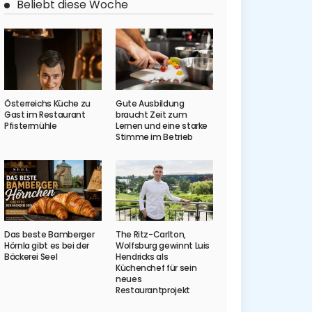
Beliebt diese Woche
Österreichs Küche zu
Gute Ausbildung
Gast im Restaurant
braucht Zeit zum
Pfistermühle
Lernen und eine starke
Stimme im Betrieb
Das beste Bamberger
The Ritz-Carlton,
Hörnla gibt es bei der
Wolfsburg gewinnt Luis
Bäckerei Seel
Hendricks als
Küchenchef für sein
neues
Restaurantprojekt