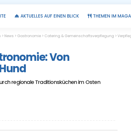
ITE
AKTUELLES AUF EINEN BLICK
THEMEN IM MAGA
s
>
News
>
Gastronomie
>
Catering & Gemeinschaftsverpflegung
>
Verpfle
tronomie: Von
r Hund
durch regionale Traditionsküchen im Osten