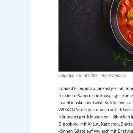
Soljanka – Bildrechte: iStock-brebca
Loaded Fries im Soljankastyle mit To
frittierte Kapern und knuspriger Spe
Traditionsküchentwist. Solche überra
WISAG Catering auf vertraute Klassik
Königsberger Klopse vom Hähnchen in
Bigosbowl mit Kraut, Karotten, Blatt
können Gäste auf Wunsch mit Bratwur