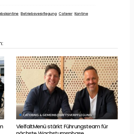
ebskantine
Betriebsverpflegung
Caterer
Kantine
n:
CATERING & GEMEINSCHAFTSVERPFLEGUNG
im
VielfaltMenü stärkt Führungsteam für
nächste Wachstumsphase