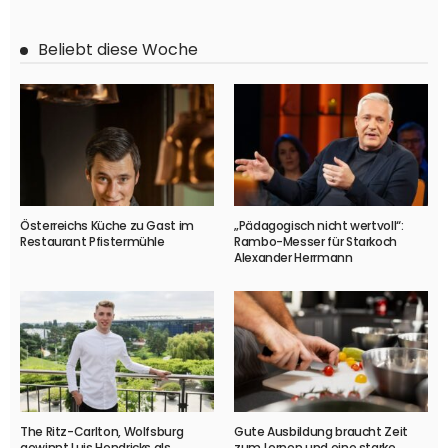
Beliebt diese Woche
Österreichs Küche zu Gast im
„Pädagogisch nicht wertvoll“:
Restaurant Pfistermühle
Rambo-Messer für Starkoch
Alexander Herrmann
The Ritz-Carlton, Wolfsburg
Gute Ausbildung braucht Zeit
gewinnt Luis Hendricks als
zum Lernen und eine starke