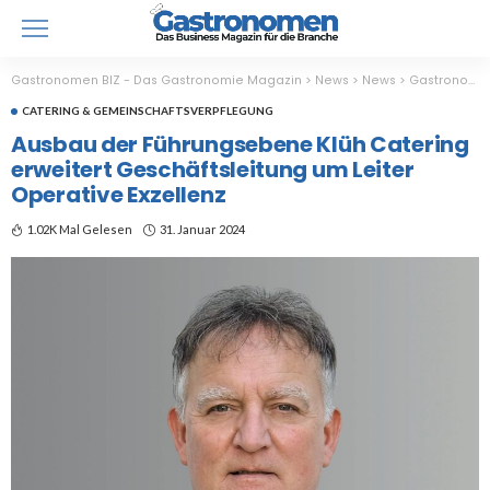
Gastronomen BIZ - Das Gastronomie Magazin
>
News
>
News
>
Gastronomie
CATERING & GEMEINSCHAFTSVERPFLEGUNG
Ausbau der Führungsebene Klüh Catering
erweitert Geschäftsleitung um Leiter
Operative Exzellenz
1.02K Mal Gelesen
31. Januar 2024