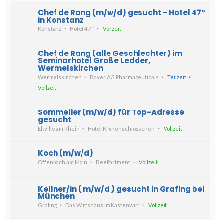
Chef de Rang (m/w/d) gesucht – Hotel 47°
in Konstanz
Konstanz
Hotel 47°
Vollzeit
Chef de Rang (alle Geschlechter) im
Seminarhotel Große Ledder,
Wermelskirchen
Wermelskirchen
Bayer AG Pharmaceuticals
Teilzeit
Vollzeit
Sommelier (m/w/d) für Top-Adresse
gesucht
Eltville am Rhein
Hotel Kronenschlösschen
Vollzeit
Koch (m/w/d)
Offenbach am Main
BeePartment
Vollzeit
Kellner/in ( m/w/d ) gesucht in Grafing bei
München
Grafing
Das Wirtshaus im Kastenwirt
Vollzeit