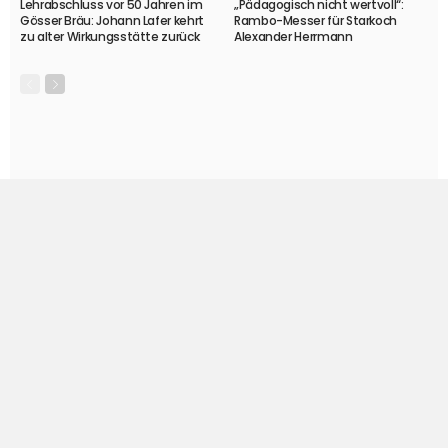
Lehrabschluss vor 50 Jahren im
„Pädagogisch nicht wertvoll“:
Gösser Bräu: Johann Lafer kehrt
Rambo-Messer für Starkoch
zu alter Wirkungsstätte zurück
Alexander Herrmann