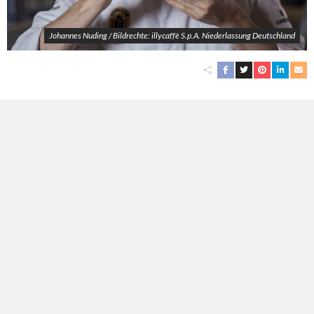
Johannes Nuding / Bildrechte: illycaffè S.p.A. Niederlassung Deutschland