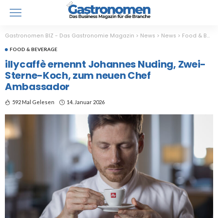
Gastronomen BIZ - Das Gastronomie Magazin
>
News
>
News
>
Food & Beverage
FOOD & BEVERAGE
illycaffè ernennt Johannes Nuding, Zwei-
Sterne-Koch, zum neuen Chef
Ambassador
592 Mal Gelesen
14. Januar 2026