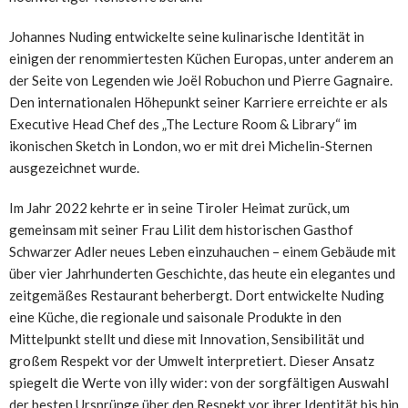
Johannes Nuding entwickelte seine kulinarische Identität in
einigen der renommiertesten Küchen Europas, unter anderem an
der Seite von Legenden wie Joël Robuchon und Pierre Gagnaire.
Den internationalen Höhepunkt seiner Karriere erreichte er als
Executive Head Chef des „The Lecture Room & Library“ im
ikonischen Sketch in London, wo er mit drei Michelin-Sternen
ausgezeichnet wurde.
Im Jahr 2022 kehrte er in seine Tiroler Heimat zurück, um
gemeinsam mit seiner Frau Lilit dem historischen Gasthof
Schwarzer Adler neues Leben einzuhauchen – einem Gebäude mit
über vier Jahrhunderten Geschichte, das heute ein elegantes und
zeitgemäßes Restaurant beherbergt. Dort entwickelte Nuding
eine Küche, die regionale und saisonale Produkte in den
Mittelpunkt stellt und diese mit Innovation, Sensibilität und
großem Respekt vor der Umwelt interpretiert. Dieser Ansatz
spiegelt die Werte von illy wider: von der sorgfältigen Auswahl
der besten Ursprünge über den Respekt vor ihrer Identität bis hin