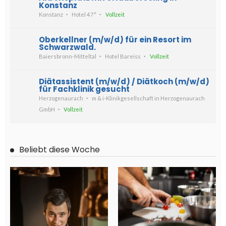
Konstanz
Konstanz
Hotel 47°
Vollzeit
Oberkellner (m/w/d) für ein Resort im
Schwarzwald.
Baiersbronn-Mitteltal
Hotel Bareiss
Vollzeit
Diätassistent (m/w/d) / Diätkoch (m/w/d)
für Fachklinik gesucht
Herzogenaurach
m & i-Klinikgesellschaft in Herzogenaurach
GmbH
Vollzeit
Beliebt diese Woche