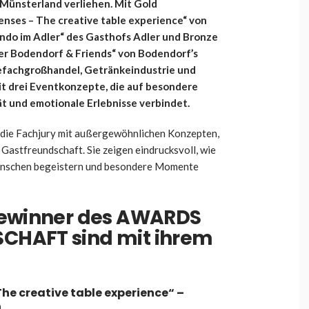
Münsterland verliehen. Mit Gold
nses – The creative table experience“ von
Zendo im Adler“ des Gasthofs Adler und Bronze
lger Bodendorf & Friends“ von Bodendorf’s
efachgroßhandel, Getränkeindustrie und
t drei Eventkonzepte, die auf besondere
t und emotionale Erlebnisse verbindet.
 die Fachjury mit außergewöhnlichen Konzepten,
Gastfreundschaft. Sie zeigen eindrucksvoll, wie
enschen begeistern und besondere Momente
Gewinner des AWARDS
CHAFT sind mit ihrem
The creative table experience“
–
n