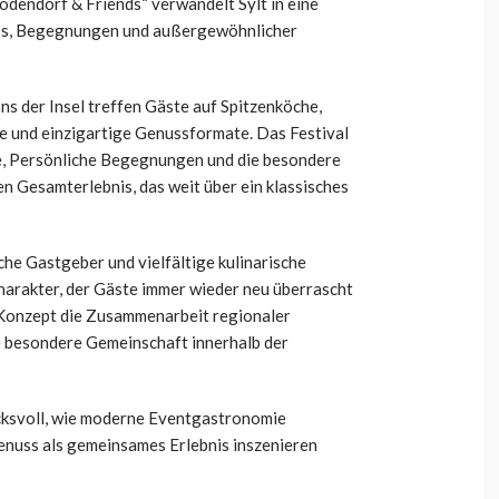
odendorf & Friends“ verwandelt Sylt in eine
nuss, Begegnungen und außergewöhnlicher
s der Insel treffen Gäste auf Spitzenköche,
 und einzigartige Genussformate. Das Festival
se, Persönliche Begegnungen und die besondere
n Gesamterlebnis, das weit über ein klassisches
he Gastgeber und vielfältige kulinarische
harakter, der Gäste immer wieder neu überrascht
as Konzept die Zusammenarbeit regionaler
e besondere Gemeinschaft innerhalb der
ucksvoll, wie moderne Eventgastronomie
nuss als gemeinsames Erlebnis inszenieren