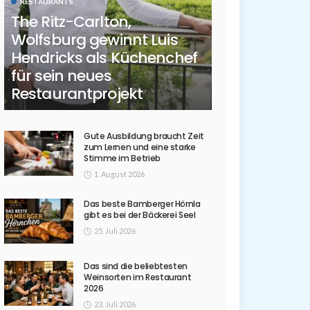
RESTAURANTS
The Ritz-Carlton,
Wolfsburg gewinnt Luis
Hendricks als Küchenchef
für sein neues
Restaurantprojekt
Gute Ausbildung braucht Zeit
zum Lernen und eine starke
Stimme im Betrieb
1. August 2026
Das beste Bamberger Hörnla
gibt es bei der Bäckerei Seel
25. Juli 2026
Das sind die beliebtesten
Weinsorten im Restaurant
2026
23. Juli 2026