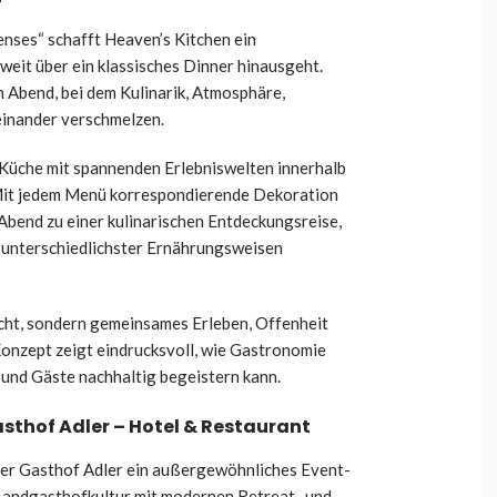
enses“ schafft Heaven’s Kitchen ein
eit über ein klassisches Dinner hinausgeht.
 Abend, bei dem Kulinarik, Atmosphäre,
inander verschmelzen.
Küche mit spannenden Erlebniswelten innerhalb
Mit jedem Menü korrespondierende Dekoration
Abend zu einer kulinarischen Entdeckungsreise,
n unterschiedlichster Ernährungsweisen
icht, sondern gemeinsames Erleben, Offenheit
onzept zeigt eindrucksvoll, wie Gastronomie
 und Gäste nachhaltig begeistern kann.
sthof Adler – Hotel & Restaurant
der Gasthof Adler ein außergewöhnliches Event-
e Landgasthofkultur mit modernen Retreat- und