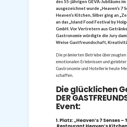
des 55-jährigen GEVA-Jubiläums im 
ausgezeichnet wurde „Heaven’s 7 Se
Heaven’s Kitchen, Silber ging an „
an das „Island Food Festival by Ho
GmbH. Vor Vertretern aus Getränk
Gastronomie würdigte die Jury dami
Weise Gastfreundschaft, Kreativitä
Die prämierten Betriebe überzeugten
emotionalen Erlebnissen und gelebter 
Gastronomie und Hotellerie heute M
schaffen.
Die glücklichen 
DER GASTFREUNDS
Event:
1. Platz:
„Heaven’s 7 Senses – 
Restaurant Heaven’s Kitche