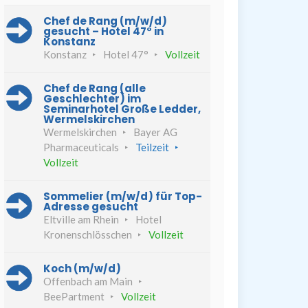
Chef de Rang (m/w/d)
gesucht – Hotel 47° in
Konstanz
Konstanz
Hotel 47°
Vollzeit
Chef de Rang (alle
Geschlechter) im
Seminarhotel Große Ledder,
Wermelskirchen
Wermelskirchen
Bayer AG
Pharmaceuticals
Teilzeit
Vollzeit
Sommelier (m/w/d) für Top-
Adresse gesucht
Eltville am Rhein
Hotel
Kronenschlösschen
Vollzeit
Koch (m/w/d)
Offenbach am Main
BeePartment
Vollzeit