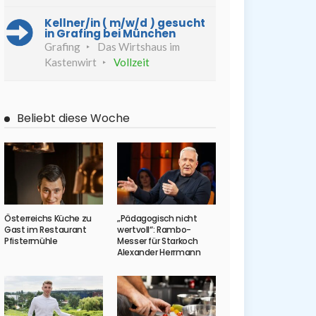
Kellner/in ( m/w/d ) gesucht
in Grafing bei München
Grafing
Das Wirtshaus im
Kastenwirt
Vollzeit
Beliebt diese Woche
Österreichs Küche zu
„Pädagogisch nicht
Gast im Restaurant
wertvoll“: Rambo-
Pfistermühle
Messer für Starkoch
Alexander Herrmann