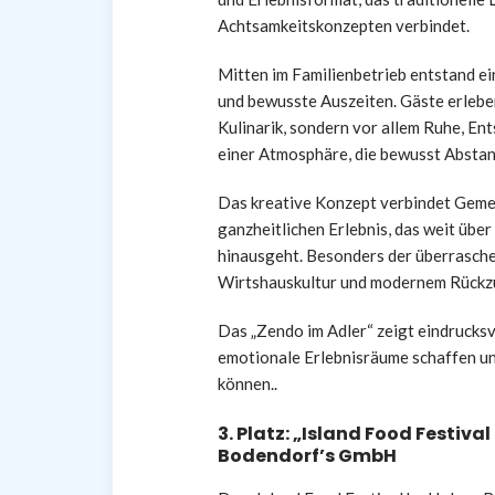
Achtsamkeitskonzepten verbindet.
Mitten im Familienbetrieb entstand e
und bewusste Auszeiten. Gäste erleben
Kulinarik, sondern vor allem Ruhe, E
einer Atmosphäre, die bewusst Abstan
Das kreative Konzept verbindet Gemei
ganzheitlichen Erlebnis, das weit übe
hinausgeht. Besonders der überrasche
Wirtshauskultur und modernem Rückzu
Das „Zendo im Adler“ zeigt eindrucksv
emotionale Erlebnisräume schaffen un
können..
3. Platz: „Island Food Festiva
Bodendorf’s GmbH