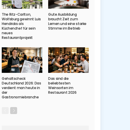
The Ritz-Carlton,
Gute Ausbildung
Wolfsburg gewinnt Luis
braucht Zeit zum
Hendricks als
Lernen und eine starke
Küchenchef für sein
Stimme im Betrieb
neues
Restaurantprojekt
Gehaltscheck
Das sind die
Deutschland 2026: Das
beliebtesten
verdient man heute in
Weinsorten im
der
Restaurant 2026
Gastronomiebranche