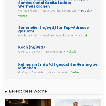
Seminarhotel Große Ledder,
Wermelskirchen
Wermelskirchen
Bayer AG Pharmaceuticals
Teilzeit
Vollzeit
Sommelier (m/w/d) für Top-Adresse
gesucht
Eltville am Rhein
Hotel Kronenschlösschen
Vollzeit
Koch (m/w/d)
Offenbach am Main
BeePartment
Vollzeit
Kellner/in ( m/w/d ) gesucht in Grafing bei
München
Grafing
Das Wirtshaus im Kastenwirt
Vollzeit
Beliebt diese Woche