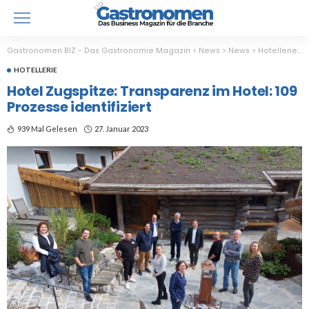
Gastronomen BIZ - Das Gastronomie Magazin
>
News
>
News
>
Hotellerie
>
HOTELLERIE
Hotel Zugspitze: Transparenz im Hotel: 109
Prozesse identifiziert
939 Mal Gelesen
27. Januar 2023