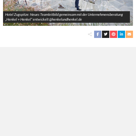
Hotel Zugspitze: Neues Teamleitbild gemeinsam mit der Unternehmensberatung
„Henkel + Henkel“ entwickelt @henkelundhenkel.de