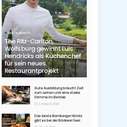
RESTAURANTS
The Ritz-Carlton,
Wolfsburg gewinnt Luis
Hendricks als Küchenchef
für sein neues
Restaurantprojekt
Gute Ausbildung braucht Zeit
zum Lernen und eine starke
Stimme im Betrieb
1. August 2026
Das beste Bamberger Hörnla
gibt es bei der Bäckerei Seel
25. Juli 2026