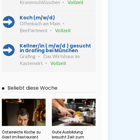
Kronenschlösschen
Vollzeit
Koch (m/w/d)
Offenbach am Main
BeePartment
Vollzeit
Kellner/in ( m/w/d ) gesucht
in Grafing bei München
Grafing
Das Wirtshaus im
Kastenwirt
Vollzeit
Beliebt diese Woche
Österreichs Küche zu
Gute Ausbildung
Gast im Restaurant
braucht Zeit zum