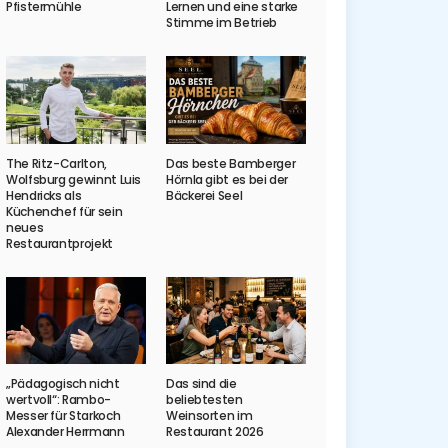
Pfistermühle
Lernen und eine starke
Stimme im Betrieb
The Ritz-Carlton,
Das beste Bamberger
Wolfsburg gewinnt Luis
Hörnla gibt es bei der
Hendricks als
Bäckerei Seel
Küchenchef für sein
neues
Restaurantprojekt
„Pädagogisch nicht
Das sind die
wertvoll“: Rambo-
beliebtesten
Messer für Starkoch
Weinsorten im
Alexander Herrmann
Restaurant 2026