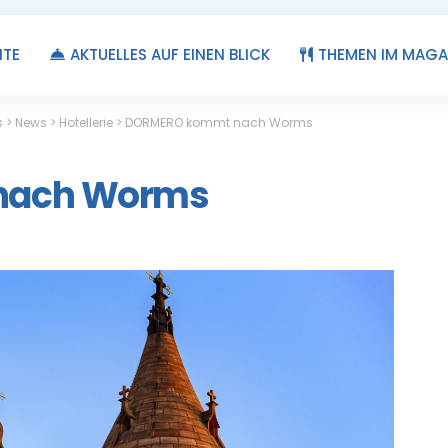
ITE
AKTUELLES AUF EINEN BLICK
THEMEN IM MAGA
s
>
News
>
Hotellerie
>
DORMERO kommt nach Worms
nach Worms