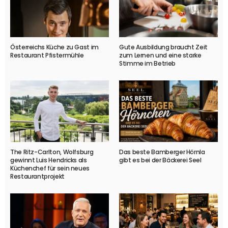
Österreichs Küche zu Gast im
Gute Ausbildung braucht Zeit
Restaurant Pfistermühle
zum Lernen und eine starke
Stimme im Betrieb
The Ritz-Carlton, Wolfsburg
Das beste Bamberger Hörnla
gewinnt Luis Hendricks als
gibt es bei der Bäckerei Seel
Küchenchef für sein neues
Restaurantprojekt