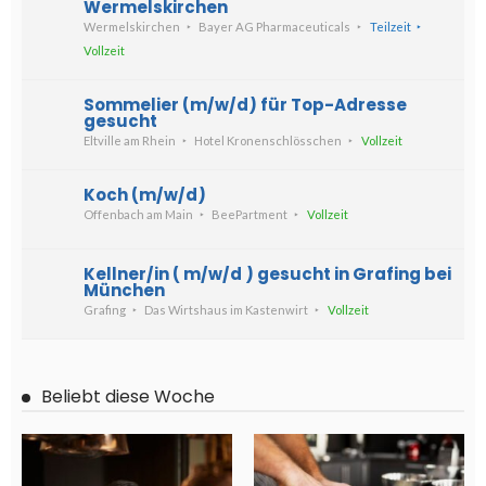
Wermelskirchen
Wermelskirchen
Bayer AG Pharmaceuticals
Teilzeit
Vollzeit
Sommelier (m/w/d) für Top-Adresse
gesucht
Eltville am Rhein
Hotel Kronenschlösschen
Vollzeit
Koch (m/w/d)
Offenbach am Main
BeePartment
Vollzeit
Kellner/in ( m/w/d ) gesucht in Grafing bei
München
Grafing
Das Wirtshaus im Kastenwirt
Vollzeit
Beliebt diese Woche