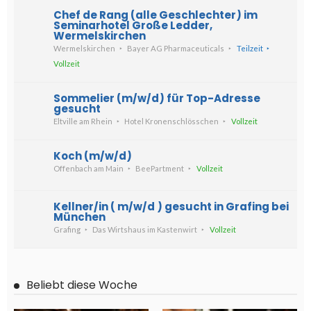
Chef de Rang (alle Geschlechter) im
Seminarhotel Große Ledder,
Wermelskirchen
Wermelskirchen
Bayer AG Pharmaceuticals
Teilzeit
Vollzeit
Sommelier (m/w/d) für Top-Adresse
gesucht
Eltville am Rhein
Hotel Kronenschlösschen
Vollzeit
Koch (m/w/d)
Offenbach am Main
BeePartment
Vollzeit
Kellner/in ( m/w/d ) gesucht in Grafing bei
München
Grafing
Das Wirtshaus im Kastenwirt
Vollzeit
Beliebt diese Woche