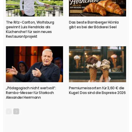
The Ritz-Carlton, Wolfsburg
Das beste Bamberger Hörnla
gewinnt Luis Hendricks als
gibt es bei der Bäckerei Seel
Küchenchef für sein neues
Restaurantprojekt
„Pädagogisch nicht wertvoll“:
Premiumeissorten für 3,60 € die
Rambo-Messer für Starkoch
Kugel: Das sind die Eispreise 2026
Alexander Herrmann