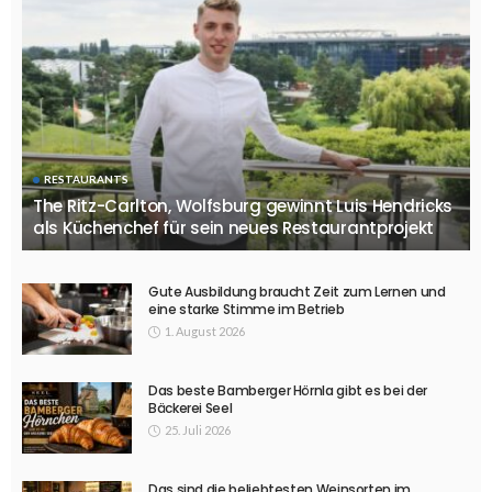
RESTAURANTS
The Ritz-Carlton, Wolfsburg gewinnt Luis Hendricks
als Küchenchef für sein neues Restaurantprojekt
Gute Ausbildung braucht Zeit zum Lernen und
eine starke Stimme im Betrieb
1. August 2026
Das beste Bamberger Hörnla gibt es bei der
Bäckerei Seel
25. Juli 2026
Das sind die beliebtesten Weinsorten im