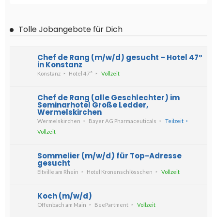
Tolle Jobangebote für Dich
Chef de Rang (m/w/d) gesucht – Hotel 47°
in Konstanz
Konstanz
Hotel 47°
Vollzeit
Chef de Rang (alle Geschlechter) im
Seminarhotel Große Ledder,
Wermelskirchen
Wermelskirchen
Bayer AG Pharmaceuticals
Teilzeit
Vollzeit
Sommelier (m/w/d) für Top-Adresse
gesucht
Eltville am Rhein
Hotel Kronenschlösschen
Vollzeit
Koch (m/w/d)
Offenbach am Main
BeePartment
Vollzeit