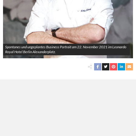
Spontanes und ungeplantes Business Portrait am 22. November 2021 im Leonardo
Royal Hotel Berlin Alexanderplatz.