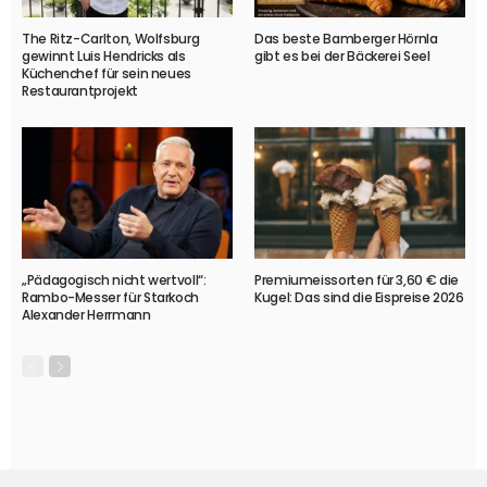
The Ritz-Carlton, Wolfsburg
Das beste Bamberger Hörnla
gewinnt Luis Hendricks als
gibt es bei der Bäckerei Seel
Küchenchef für sein neues
Restaurantprojekt
„Pädagogisch nicht wertvoll“:
Premiumeissorten für 3,60 € die
Rambo-Messer für Starkoch
Kugel: Das sind die Eispreise 2026
Alexander Herrmann