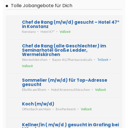
Tolle Jobangebote für Dich
Chef de Rang (m/w/d) gesucht – Hotel 47°
in Konstanz
Konstanz
Hotel 47°
Vollzeit
Chef de Rang (alle Geschlechter) im
Seminarhotel Große Ledder,
Wermelskirchen
Wermelskirchen
Bayer AG Pharmaceuticals
Teilzeit
Vollzeit
Sommelier (m/w/d) für Top-Adresse
gesucht
Eltville am Rhein
Hotel Kronenschlösschen
Vollzeit
Koch (m/w/d)
Offenbach am Main
BeePartment
Vollzeit
Kellner/in ( m/w/d ) gesucht in Grafing bei