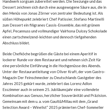
Handwerk sorgsam zubereitet werden. Die Seezunge und das
Dessert zeichnen sich durch eine ausgewogene Säure aus, die in
den Menüs von Jonas Zörner von zentraler Bedeutung ist. Als
süßen Höhepunkt zelebriert Chef Patissier, Stefano Martinelli
zum Dessert ein filigranes Cassis-Ensemble, das mit grünem
Apfel, Pecannuss und vollmundiger Valrhona Dulcey Schokolade
einen zartschmelzend-leichten und dennoch tiefgehenden
Abschluss bildet.
Beide Chefköche begrüßen die Gäste bei einem Aperitif in
lockerer Runde vor dem Restaurant und nehmen sich Zeit für
eine persönliche Einführung in die Hochgenüsse des Abends.
Unter der Restaurantleitung von Oliver Kraft, der vom Gastro-
Magazin Der Feinschmecker zu Deutschlands Gastgeber des
Jahres 2025 gekürt wurde, zelebriert das Lorenz Adlon
Esszimmer auch in seinem 25. Jubiläumsjahr eine vollendete
Kombination aus Genuss, herzlicher Souveränität und Präzision.
Gemeinsam mit dem u. a. vom Gault&Millau mit dem „Grand
Selection Award – Winelist“ 2025 prämierten Chef-Sommelier