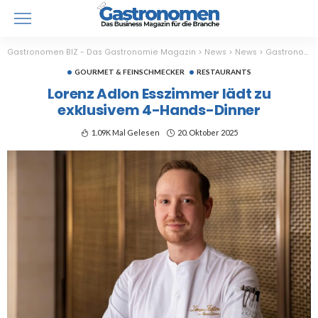
Gastronomen BIZ - Das Gastronomie Magazin
>
News
>
News
>
Gastronomie
GOURMET & FEINSCHMECKER
RESTAURANTS
Lorenz Adlon Esszimmer lädt zu
exklusivem 4-Hands-Dinner
1.09K Mal Gelesen
20. Oktober 2025