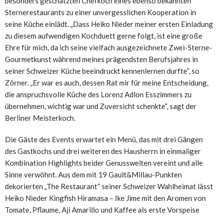
besonders geschätzten Chefkoch eines ebenso bekannten
Sternerestaurants zu einer unvergesslichen Kooperation in
seine Küche einlädt. „Dass Heiko Nieder meiner ersten Einladung
zu diesem aufwendigen Kochduett gerne folgt, ist eine große
Ehre für mich, da ich seine vielfach ausgezeichnete Zwei-Sterne-
Gourmetkunst während meines prägendsten Berufsjahres in
seiner Schweizer Küche beeindruckt kennenlernen durfte“, so
Zörner. „Er war es auch, dessen Rat mir für meine Entscheidung,
die anspruchsvolle Küche des Lorenz Adlon Esszimmers zu
übernehmen, wichtig war und Zuversicht schenkte“, sagt der
Berliner Meisterkoch.
Die Gäste des Events erwartet ein Menü, das mit drei Gängen
des Gastkochs und drei weiteren des Hausherrn in einmaliger
Kombination Highlights beider Genusswelten vereint und alle
Sinne verwöhnt. Aus dem mit 19 Gault&Millau-Punkten
dekorierten „The Restaurant“ seiner Schweizer Wahlheimat lässt
Heiko Nieder Kingfish Hiramasa – Ike Jime mit den Aromen von
Tomate, Pflaume, Aji Amarillo und Kaffee als erste Vorspeise