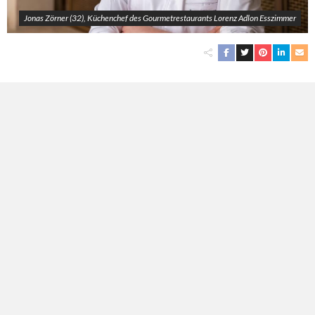
Jonas Zörner (32), Küchenchef des Gourmetrestaurants Lorenz Adlon Esszimmer