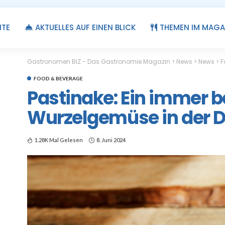
ITE
AKTUELLES AUF EINEN BLICK
THEMEN IM MAGA
Gastronomen BIZ - Das Gastronomie Magazin
>
News
>
News
>
F
FOOD & BEVERAGE
Pastinake: Ein immer 
Wurzelgemüse in der 
1.28K Mal Gelesen
8. Juni 2024