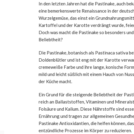
In den letzten Jahren hat die Pastinake, auch be
eine bemerkenswerte Renaissance in der deutsch
Wurzelgemüse, das einst ein Grundnahrungsmitte
Kartoffel und der Karotte verdrängt wurde, fei
Doch was macht die Pastinake so besonders und
Beliebtheit?
Die Pastinake, botanisch als Pastinaca sativa be
Doldenblütler und ist eng mit der Karotte verwan
cremeweiße Farbe und ihre lange, konische Form
mild und leicht süßlich mit einem Hauch von Nussi
der Küche macht.
Ein Grund für die steigende Beliebtheit der Pasti
reich an Ballaststoffen, Vitaminen und Minerals
Folsäure und Kalium. Diese Nährstoffe sind ess
Ernährung und tragen zur allgemeinen Gesundheit
Pastinake Antioxidantien, die helfen können, d
entzündliche Prozesse im Körper zu reduzieren.