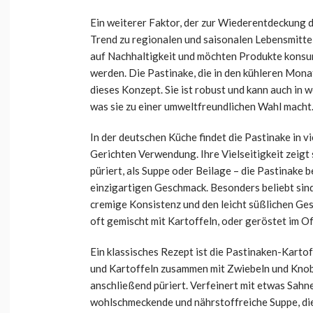
Ein weiterer Faktor, der zur Wiederentdeckung d
Trend zu regionalen und saisonalen Lebensmitt
auf Nachhaltigkeit und möchten Produkte konsum
werden. Die Pastinake, die in den kühleren Monat
dieses Konzept. Sie ist robust und kann auch in
was sie zu einer umweltfreundlichen Wahl macht
In der deutschen Küche findet die Pastinake in v
Gerichten Verwendung. Ihre Vielseitigkeit zeigt 
püriert, als Suppe oder Beilage – die Pastinake b
einzigartigen Geschmack. Besonders beliebt sind
cremige Konsistenz und den leicht süßlichen Ge
oft gemischt mit Kartoffeln, oder geröstet im Of
Ein klassisches Rezept ist die Pastinaken-Karto
und Kartoffeln zusammen mit Zwiebeln und Knob
anschließend püriert. Verfeinert mit etwas Sah
wohlschmeckende und nährstoffreiche Suppe, die