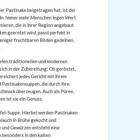
er Pastinake beigetragen hat, ist der
eln. Immer mehr Menschen legen Wert
ieren, die in ihrer Region angebaut
en geerntet wird, passt perfekt in
 weniger fruchtbaren Böden gedeihen,
.
ielen traditionellen und modernen
sich in der Zubereitung: Ob geröstet,
ereichert jedes Gericht mit ihrem
 Pastinakensuppen, die durch ihre
schmack überzeugen. Auch als Püree,
en ist sie ein Genuss.
ffel-Suppe. Hierbei werden Pastinaken
lauch in Brühe gekocht und
ne und Gewürzen entsteht eine
 besonders in den kalten