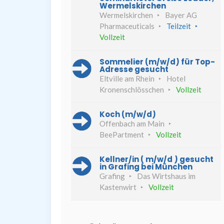
Wermelskirchen
Wermelskirchen
Bayer AG
Pharmaceuticals
Teilzeit
Vollzeit
Sommelier (m/w/d) für Top-
Adresse gesucht
Eltville am Rhein
Hotel
Kronenschlösschen
Vollzeit
Koch (m/w/d)
Offenbach am Main
BeePartment
Vollzeit
Kellner/in ( m/w/d ) gesucht
in Grafing bei München
Grafing
Das Wirtshaus im
Kastenwirt
Vollzeit