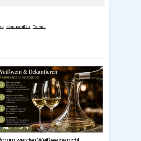
he
Lebensmittel
Trends
WINZER & WEIN
arum werden Weißweine nicht