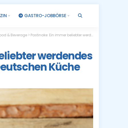
ZIN
GASTRO-JOBBÖRSE
.
ood & Beverage
>
Pastinake: Ein immer beliebter werdendes Wurzelgemüse in der Deutschen Küche
beliebter werdendes
Deutschen Küche