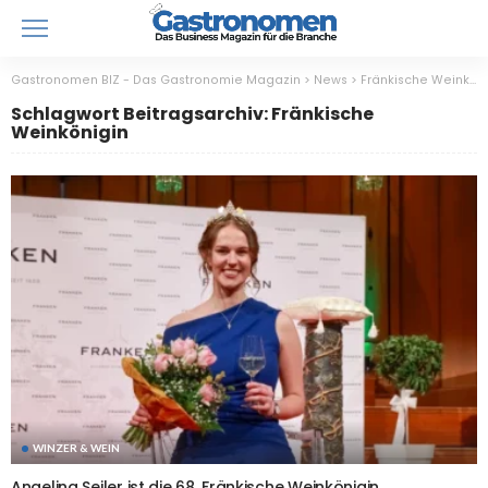
Gastronomen BIZ - Das Gastronomie Magazin
>
News
>
Fränkische Weinkönigin
Schlagwort Beitragsarchiv: Fränkische
Weinkönigin
WINZER & WEIN
Angelina Seiler ist die 68. Fränkische Weinkönigin